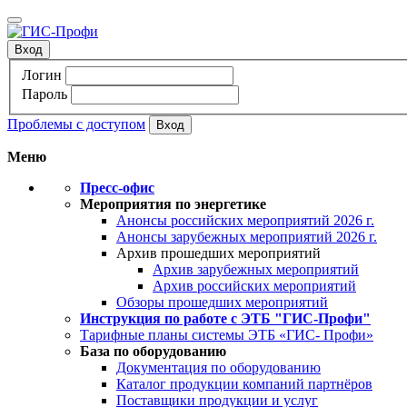
Вход
Логин
Пароль
Проблемы с доступом
Меню
Пресс-офис
Мероприятия по энергетике
Анонсы российских мероприятий 2026 г.
Анонсы зарубежных мероприятий 2026 г.
Архив прошедших мероприятий
Архив зарубежных мероприятий
Архив российских мероприятий
Обзоры прошедших мероприятий
Инструкция по работе с ЭТБ "ГИС-Профи"
Тарифные планы системы ЭТБ «ГИС- Профи»
База по оборудованию
Документация по оборудованию
Каталог продукции компаний партнёров
Поставщики продукции и услуг