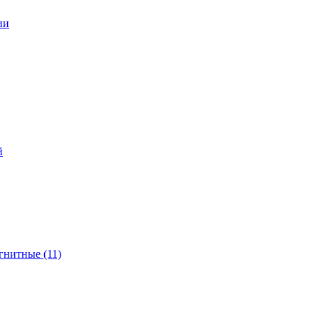
ии
й
гнитные (11)