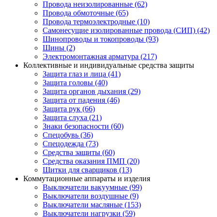
Провода неизолированные (62)
Провода обмоточные (65)
Провода термоэлектродные (10)
Самонесущие изолированные провода (СИП) (42)
Шинопроводы и токопроводы (93)
Шины (2)
Электромонтажная арматура (217)
Коллективные и индивидуальные средства защиты
Защита глаз и лица (41)
Защита головы (40)
Защита органов дыхания (29)
Защита от падения (46)
Защита рук (66)
Защита слуха (21)
Знаки безопасности (60)
Спецобувь (36)
Спецодежда (73)
Средства защиты (60)
Средства оказания ПМП (20)
Щитки для сварщиков (13)
Коммутационные аппараты и изделия
Выключатели вакуумные (99)
Выключатели воздушные (9)
Выключатели масляные (153)
Выключатели нагрузки (59)