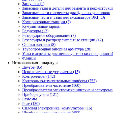
Заглушки (1)
Запасные узлы и детали для ремонта и реконструкц
Запасные части и агрегаты для буровых установок
Запасные части и узлы для экскаватора ЭКГ-5А
Компрессорные станции (3)
Кумулятивные заряды
Редукторы (12)
Резервуарное оборудование (7)
Резервуары и распределительные станции (17)
Станки-качалки (8)
Трубопроводная запорная арматура (28)
Узлы и агрегаты для металлургических предприяти
Фланцы
Низковольтная аппаратура
Другое (85)
Исполнительные устройства (15)
Контроллеры (142)
Контрольно-измерительные приборы (753)
Преобразователи частотные (160)
Преобразователи электромеханические и электрома
Приборы учета (121)
Разъемы
Реле (130)
Силовая электроника, коммутаторы (16)
Шкафы и щиты управления (452)