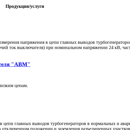
Продукция/услуги
змерения напряжения в цепи главных выводов турбогенераторо
чий ток выключателя) при номинальном напряжении 24 кВ, част
ателя "АВМ"
низким ценам.
в цепи главных выводов турбогенераторов в нормальных и авар
в отключенном положении и заземления разъединенных участков