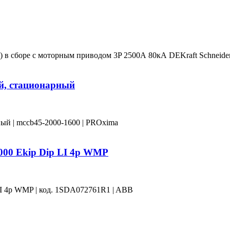
 сборе с моторным приводом 3P 2500А 80кА DEKraft Schneider 
й, стационарный
ый | mccb45-2000-1600 | PROxima
000 Ekip Dip LI 4p WMP
I 4p WMP | код. 1SDA072761R1 | ABB