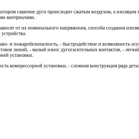
котором гашение дуги происходит сжатым воздухом, а изоляция 
ми материалами.
висят от их номинального напряжения, способа создания изол
 устройства.
во- и пожаробезопасность, - быстродействие и возможность о
ков линий, - малый износ дугогасительных контактов, - легкий
нней установки.
ть компрессорной установки, - сложная конструкция ряда детале