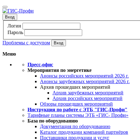
Вход
Логин
Пароль
Проблемы с доступом
Меню
Пресс-офис
Мероприятия по энергетике
Анонсы российских мероприятий 2026 г.
Анонсы зарубежных мероприятий 2026 г.
Архив прошедших мероприятий
Архив зарубежных мероприятий
Архив российских мероприятий
Обзоры прошедших мероприятий
Инструкция по работе с ЭТБ "ГИС-Профи"
Тарифные планы системы ЭТБ «ГИС- Профи»
База по оборудованию
Документация по оборудованию
Каталог продукции компаний партнёров
Поставщики продукции и услуг