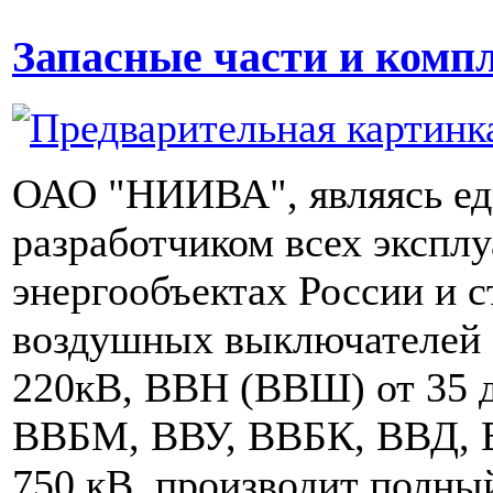
Запасные части и ком
ОАО "НИИВА", являясь е
разработчиком всех экспл
энергообъектах России и 
воздушных выключателей 
220кВ, ВВН (ВВШ) от 35 д
ВВБМ, ВВУ, ВВБК, ВВД, В
750 кВ, производит полны