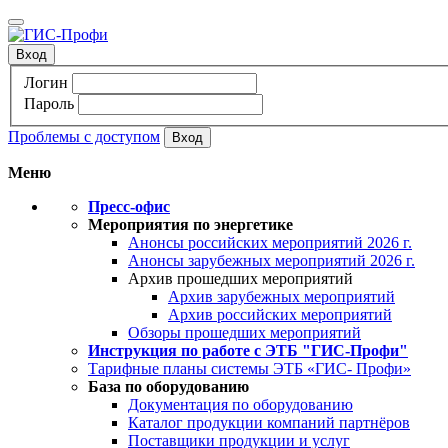
Вход
Логин
Пароль
Проблемы с доступом
Меню
Пресс-офис
Мероприятия по энергетике
Анонсы российских мероприятий 2026 г.
Анонсы зарубежных мероприятий 2026 г.
Архив прошедших мероприятий
Архив зарубежных мероприятий
Архив российских мероприятий
Обзоры прошедших мероприятий
Инструкция по работе с ЭТБ "ГИС-Профи"
Тарифные планы системы ЭТБ «ГИС- Профи»
База по оборудованию
Документация по оборудованию
Каталог продукции компаний партнёров
Поставщики продукции и услуг