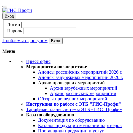
Вход
Логин
Пароль
Проблемы с доступом
Меню
Пресс-офис
Мероприятия по энергетике
Анонсы российских мероприятий 2026 г.
Анонсы зарубежных мероприятий 2026 г.
Архив прошедших мероприятий
Архив зарубежных мероприятий
Архив российских мероприятий
Обзоры прошедших мероприятий
Инструкция по работе с ЭТБ "ГИС-Профи"
Тарифные планы системы ЭТБ «ГИС- Профи»
База по оборудованию
Документация по оборудованию
Каталог продукции компаний партнёров
Поставщики продукции и услуг