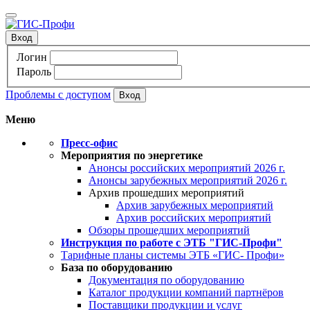
Вход
Логин
Пароль
Проблемы с доступом
Меню
Пресс-офис
Мероприятия по энергетике
Анонсы российских мероприятий 2026 г.
Анонсы зарубежных мероприятий 2026 г.
Архив прошедших мероприятий
Архив зарубежных мероприятий
Архив российских мероприятий
Обзоры прошедших мероприятий
Инструкция по работе с ЭТБ "ГИС-Профи"
Тарифные планы системы ЭТБ «ГИС- Профи»
База по оборудованию
Документация по оборудованию
Каталог продукции компаний партнёров
Поставщики продукции и услуг