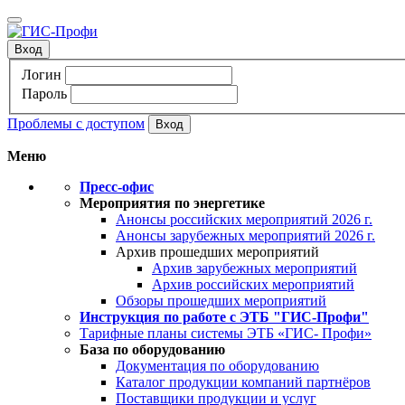
Вход
Логин
Пароль
Проблемы с доступом
Меню
Пресс-офис
Мероприятия по энергетике
Анонсы российских мероприятий 2026 г.
Анонсы зарубежных мероприятий 2026 г.
Архив прошедших мероприятий
Архив зарубежных мероприятий
Архив российских мероприятий
Обзоры прошедших мероприятий
Инструкция по работе с ЭТБ "ГИС-Профи"
Тарифные планы системы ЭТБ «ГИС- Профи»
База по оборудованию
Документация по оборудованию
Каталог продукции компаний партнёров
Поставщики продукции и услуг