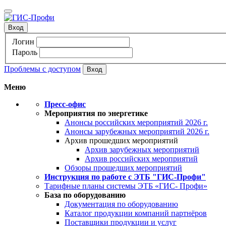
Вход
Логин
Пароль
Проблемы с доступом
Меню
Пресс-офис
Мероприятия по энергетике
Анонсы российских мероприятий 2026 г.
Анонсы зарубежных мероприятий 2026 г.
Архив прошедших мероприятий
Архив зарубежных мероприятий
Архив российских мероприятий
Обзоры прошедших мероприятий
Инструкция по работе с ЭТБ "ГИС-Профи"
Тарифные планы системы ЭТБ «ГИС- Профи»
База по оборудованию
Документация по оборудованию
Каталог продукции компаний партнёров
Поставщики продукции и услуг