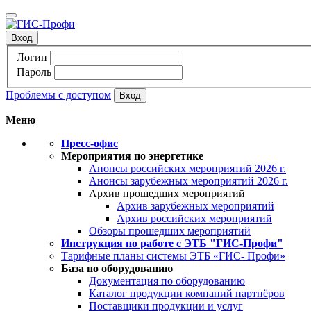
Вход
Логин
Пароль
Проблемы с доступом
Меню
Пресс-офис
Мероприятия по энергетике
Анонсы российских мероприятий 2026 г.
Анонсы зарубежных мероприятий 2026 г.
Архив прошедших мероприятий
Архив зарубежных мероприятий
Архив российских мероприятий
Обзоры прошедших мероприятий
Инструкция по работе с ЭТБ "ГИС-Профи"
Тарифные планы системы ЭТБ «ГИС- Профи»
База по оборудованию
Документация по оборудованию
Каталог продукции компаний партнёров
Поставщики продукции и услуг