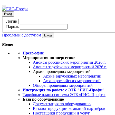
Вход
Логин
Пароль
Проблемы с доступом
Меню
Пресс-офис
Мероприятия по энергетике
Анонсы российских мероприятий 2026 г.
Анонсы зарубежных мероприятий 2026 г.
Архив прошедших мероприятий
Архив зарубежных мероприятий
Архив российских мероприятий
Обзоры прошедших мероприятий
Инструкция по работе с ЭТБ "ГИС-Профи"
Тарифные планы системы ЭТБ «ГИС- Профи»
База по оборудованию
Документация по оборудованию
Каталог продукции компаний партнёров
Поставщики продукции и услуг