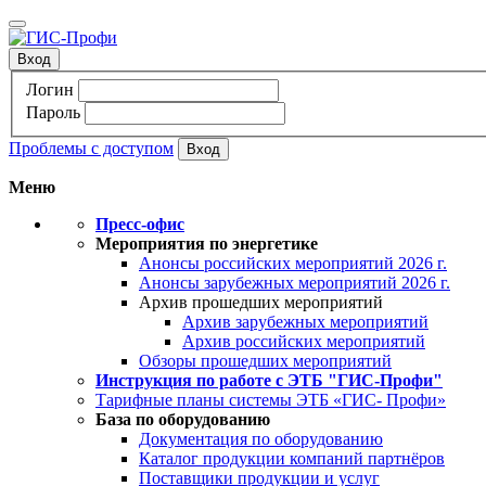
Вход
Логин
Пароль
Проблемы с доступом
Меню
Пресс-офис
Мероприятия по энергетике
Анонсы российских мероприятий 2026 г.
Анонсы зарубежных мероприятий 2026 г.
Архив прошедших мероприятий
Архив зарубежных мероприятий
Архив российских мероприятий
Обзоры прошедших мероприятий
Инструкция по работе с ЭТБ "ГИС-Профи"
Тарифные планы системы ЭТБ «ГИС- Профи»
База по оборудованию
Документация по оборудованию
Каталог продукции компаний партнёров
Поставщики продукции и услуг