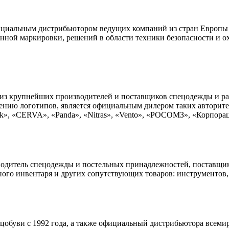
альным дистрибьютором ведущих компаний из стран Европы
ной маркировки, решений в области техники безопасности и ох
 из крупнейших производителей и поставщиков спецодежды и р
сению логотипов, является официальным дилером таких авторит
nik», «CERVA», «Panda», «Nitras», «Vento», «РОСОМЗ», «Корпора
дитель спецодежды и постельных принадлежностей, поставщик
ного инвентаря и других сопутствующих товаров: инструментов,
цобуви с 1992 года, а также официальный дистрибьютора всеми