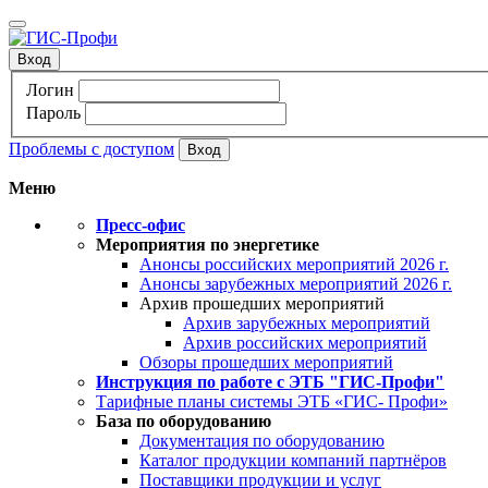
Вход
Логин
Пароль
Проблемы с доступом
Меню
Пресс-офис
Мероприятия по энергетике
Анонсы российских мероприятий 2026 г.
Анонсы зарубежных мероприятий 2026 г.
Архив прошедших мероприятий
Архив зарубежных мероприятий
Архив российских мероприятий
Обзоры прошедших мероприятий
Инструкция по работе с ЭТБ "ГИС-Профи"
Тарифные планы системы ЭТБ «ГИС- Профи»
База по оборудованию
Документация по оборудованию
Каталог продукции компаний партнёров
Поставщики продукции и услуг