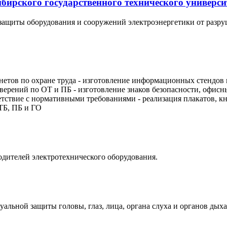
бирского государственного технического универси
 защиты оборудования и сооружений электроэнергетики от раз
нетов по охране труда - изготовление информационных стендов п
оверений по ОТ и ПБ - изготовление знаков безопасности, офис
ветствие с нормативными требованиями - реализация плакатов, 
 ТБ, ПБ и ГО
ителей электротехнического оборудования.
уальной защиты головы, глаз, лица, органа слуха и органов дыха