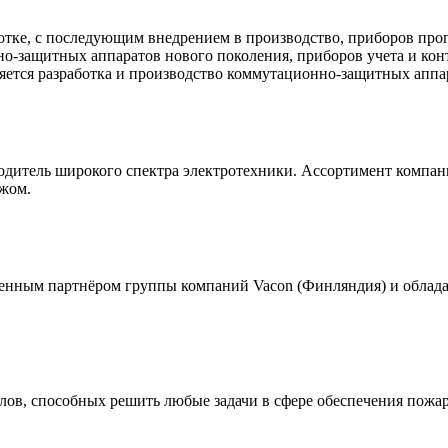
отке, с последующим внедрением в производство, приборов про
но-защитных аппаратов нового поколения, приборов учета и кон
яется разработка и производство коммутационно-защитных аппа
зводитель широкого спектра электротехники. Ассортимент компа
ежом.
нным партнёром группы компаний Vacon (Финляндия) и облада
ов, способных решить любые задачи в сфере обеспечения пожар