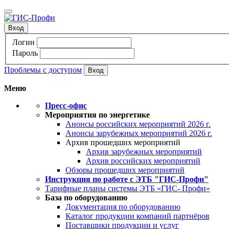
Вход
Логин
Пароль
Проблемы с доступом
Меню
Пресс-офис
Мероприятия по энергетике
Анонсы российских мероприятий 2026 г.
Анонсы зарубежных мероприятий 2026 г.
Архив прошедших мероприятий
Архив зарубежных мероприятий
Архив российских мероприятий
Обзоры прошедших мероприятий
Инструкция по работе с ЭТБ "ГИС-Профи"
Тарифные планы системы ЭТБ «ГИС- Профи»
База по оборудованию
Документация по оборудованию
Каталог продукции компаний партнёров
Поставщики продукции и услуг