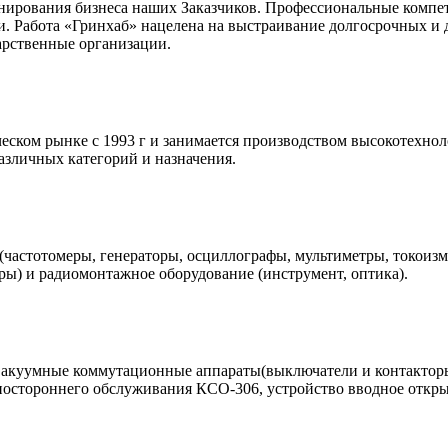
нирования бизнеса наших Заказчиков. Профессиональные компе
и. Работа «Гринхаб» нацелена на выстраивание долгосрочных и
арственные организации.
еском рынке с 1993 г и занимается производством высокотехнол
азличных категорий и назначения.
стотомеры, генераторы, осциллографы, мультиметры, токоизмер
ары) и радиомонтажное оборудование (инструмент, оптика).
вакуумные коммутационные аппараты(выключатели и контакторы
ностороннего обслуживания КСО-306, устройство вводное откр