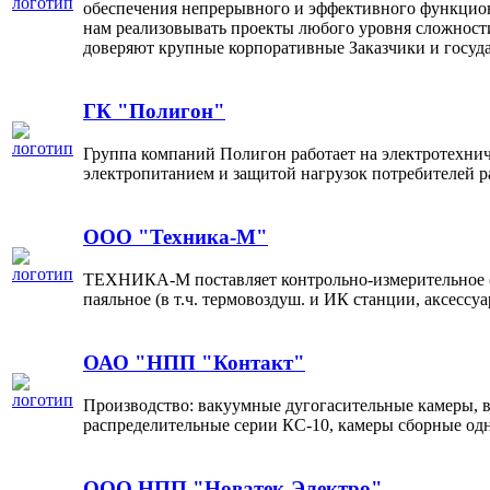
обеспечения непрерывного и эффективного функцио
нам реализовывать проекты любого уровня сложност
доверяют крупные корпоративные Заказчики и госуд
ГК "Полигон"
Группа компаний Полигон работает на электротехнич
электропитанием и защитой нагрузок потребителей р
ООО "Техника-М"
ТЕХНИКА-М поставляет контрольно-измерительное (ча
паяльное (в т.ч. термовоздуш. и ИК станции, аксессу
ОАО "НПП "Контакт"
Производство: вакуумные дугогасительные камеры, 
распределительные серии КС-10, камеры сборные од
ООО НПП "Новатек-Электро"