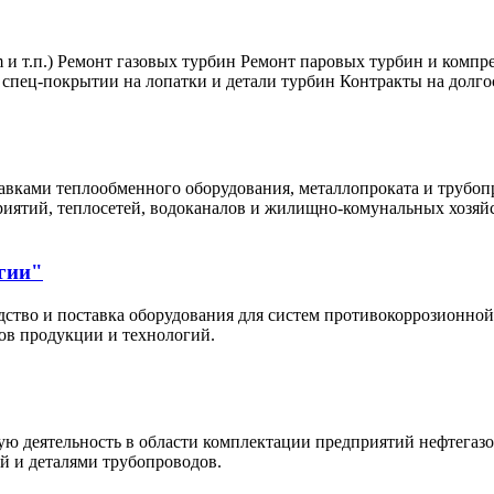
m и т.п.) Ремонт газовых турбин Ремонт паровых турбин и ком
 спец-покрытии на лопатки и детали турбин Контракты на долг
ами теплообменного оборудования, металлопроката и трубоп
ятий, теплосетей, водоканалов и жилищно-комунальных хозяйс
гии"
дство и поставка оборудования для систем противокоррозионно
ов продукции и технологий.
 деятельность в области комплектации предприятий нефтегазо
 и деталями трубопроводов.