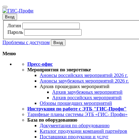
Вход
Логин
Пароль
Проблемы с доступом
Меню
Пресс-офис
Мероприятия по энергетике
Анонсы российских мероприятий 2026 г.
Анонсы зарубежных мероприятий 2026 г.
Архив прошедших мероприятий
Архив зарубежных мероприятий
Архив российских мероприятий
Обзоры прошедших мероприятий
Инструкция по работе с ЭТБ "ГИС-Профи"
Тарифные планы системы ЭТБ «ГИС- Профи»
База по оборудованию
Документация по оборудованию
Каталог продукции компаний партнёров
Поставщики продукции и услуг