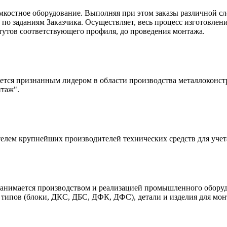
костное оборудование. Выполняя при этом заказы различной сл
по заданиям Заказчика. Осуществляет, весь процесс изготовлени
тутов соответствующего профиля, до проведения монтажа.
ся признанным лидером в области производства металлоконстр
таж".
елем крупнейших производителей технических средств для учет
нимается производством и реализацией промышленного оборудо
типов (блоки, ДКС, ДБС, ДФК, ДФС), детали и изделия для мон