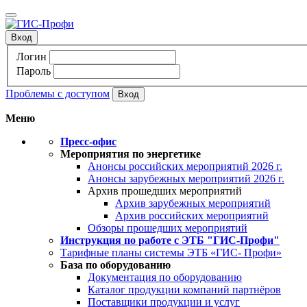
Вход
Логин
Пароль
Проблемы с доступом
Меню
Пресс-офис
Мероприятия по энергетике
Анонсы российских мероприятий 2026 г.
Анонсы зарубежных мероприятий 2026 г.
Архив прошедших мероприятий
Архив зарубежных мероприятий
Архив российских мероприятий
Обзоры прошедших мероприятий
Инструкция по работе с ЭТБ "ГИС-Профи"
Тарифные планы системы ЭТБ «ГИС- Профи»
База по оборудованию
Документация по оборудованию
Каталог продукции компаний партнёров
Поставщики продукции и услуг