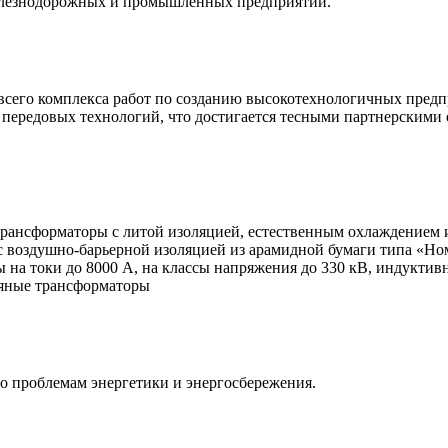
железнодорожных и промышленных предприятий.
сего комплекса работ по созданию высокотехнологичных пред
 передовых технологий, что достигается тесными партнерскими
ансформаторы с литой изоляцией, естественным охлаждением и
с воздушно-барьерной изоляцией из арамидной бумаги типа «Но
на токи до 8000 А, на классы напряжения до 330 кВ, индуктивн
ляные трансформаторы
о проблемам энергетики и энергосбережения.