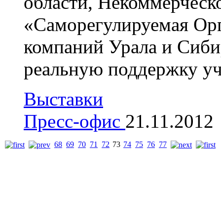
области, Некоммерческ
«Саморегулируемая Ор
компаний Урала и Сиби
реальную поддержку уч
Выставки
Пресс-офис
21.11.2012
68
69
70
71
72
73
74
75
76
77