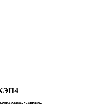
КЭП4
нденсаторных установок.