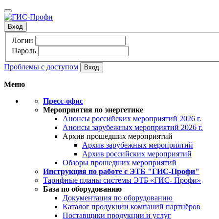
Вход
Логин
Пароль
Проблемы с доступом
Меню
Пресс-офис
Мероприятия по энергетике
Анонсы российских мероприятий 2026 г.
Анонсы зарубежных мероприятий 2026 г.
Архив прошедших мероприятий
Архив зарубежных мероприятий
Архив российских мероприятий
Обзоры прошедших мероприятий
Инструкция по работе с ЭТБ "ГИС-Профи"
Тарифные планы системы ЭТБ «ГИС- Профи»
База по оборудованию
Документация по оборудованию
Каталог продукции компаний партнёров
Поставщики продукции и услуг