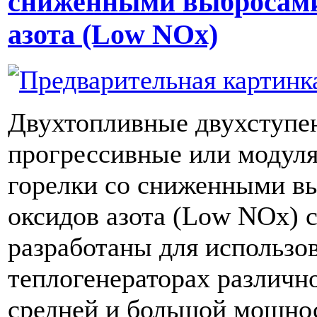
сниженными выбросами
азота (Low NОx)
Двухтопливные двухступе
прогрессивные или модул
горелки со сниженными в
оксидов азота (Low NОx)
разработаны для использо
теплогенераторах различн
средней и большой мощно