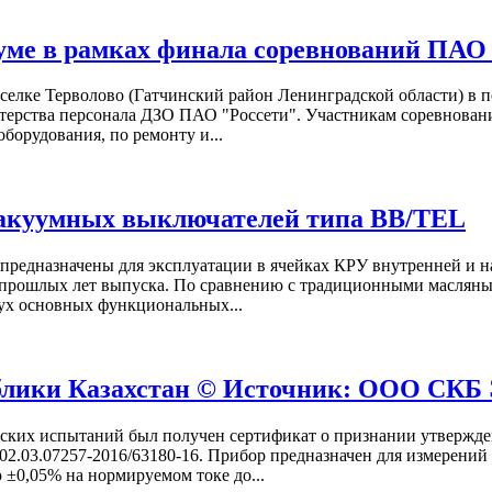
ме в рамках финала соревнований ПАО 
елке Терволово (Гатчинский район Ленинградской области) в пе
ерства персонала ДЗО ПАО "Россети". Участникам соревнован
орудования, по ремонту и...
вакуумных выключателей типа BB/TEL
редназначены для эксплуатации в ячейках КРУ внутренней и на
ей прошлых лет выпуска. По сравнению с традиционными масля
ух основных функциональных...
лики Казахстан © Источник: ООО СКБ ЭП
ских испытаний был получен сертификат о признании утвержден
.03.07257-2016/63180-16. Прибор предназначен для измерений
 ±0,05% на нормируемом токе до...