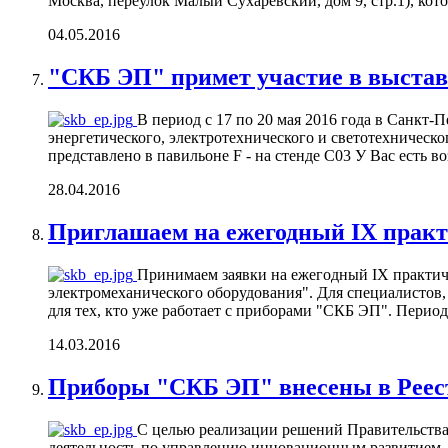
Москва, переулок Малый Сухаревский, дом 9, стр.1), котор
04.05.2016
"СКБ ЭП" примет участие в выстав
В период с 17 по 20 мая 2016 года в Санк
энергетического, электротехнического и светотехническ
представлено в павильоне F - на стенде C03 У Вас есть в
28.04.2016
Приглашаем на ежегодный IX прак
Принимаем заявки на ежегодный IX практич
электромеханического оборудования". Для специалистов
для тех, кто уже работает с приборами "СКБ ЭП". Период п
14.03.2016
Приборы "СКБ ЭП" внесены в Реес
С целью реализации решений Правительства 
деятельность по управлению инновационным развитием, 