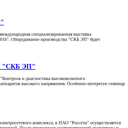
6"
 международная специализированная выставка
 2016". Оборудование производства "СКБ ЭП" будет
А "СКБ ЭП"
"Контроль и диагностика высоковольтного
 аппаратов высокого напряжения. Особенно интересен семинар
лектросетевого комплекса, в ПАО "Россети" осуществляется
 решений. После проведения соответствующей экспертизы и