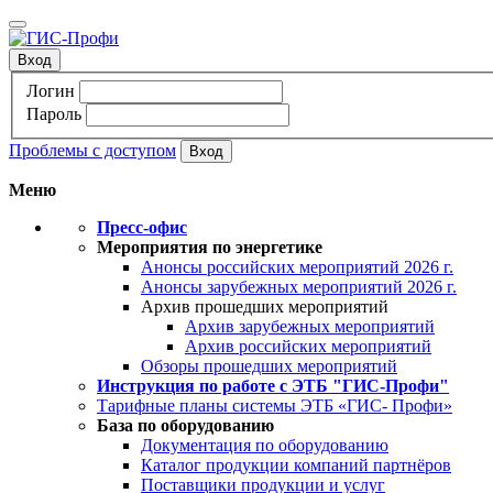
Вход
Логин
Пароль
Проблемы с доступом
Меню
Пресс-офис
Мероприятия по энергетике
Анонсы российских мероприятий 2026 г.
Анонсы зарубежных мероприятий 2026 г.
Архив прошедших мероприятий
Архив зарубежных мероприятий
Архив российских мероприятий
Обзоры прошедших мероприятий
Инструкция по работе с ЭТБ "ГИС-Профи"
Тарифные планы системы ЭТБ «ГИС- Профи»
База по оборудованию
Документация по оборудованию
Каталог продукции компаний партнёров
Поставщики продукции и услуг