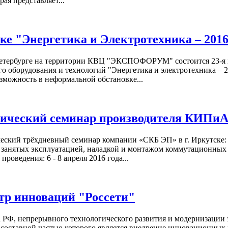
ая представляет...
ке "Энергетика и Электротехника – 201
т-Петербурге на территории КВЦ "ЭКСПОФОРУМ" состоится 23-я
ого оборудования и технологий "Энергетика и электротехника –
озможность в неформальной обстановке...
тический семинар производителя КИПи
еский трёхдневный семинар компании «СКБ ЭП» в г. Иркутске: 
, занятых эксплуатацией, наладкой и монтажом коммутационных
роведения: 6 - 8 апреля 2016 года...
тр инноваций "Россети"
РФ, непрерывного технологического развития и модернизации э
составной частью которого является внедрение инновационных