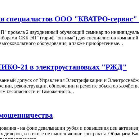
я специалистов ООО "КВАТРО-сервис"
ЭП" провела 2 двухдневный обучающий семинар по индивидуальн
приборами СКБ ЭП" (тариф "оптима") для специалистов компа
соковольтного оборудования, а также приобретенные...
МИКО-21 в электроустановках "РЖД"
ванный допуск от Управления Электрификации и Электроснабж
жении, реконструкции, обновлении и ремонте объектов хозяйс
ям бесопасности и Таможенного...
 мошенничества
дования - на фоне девальвации рубля и повышения цен активиз
ных дилеров, и в итоге не выполняющие контракты. Обращаем Ва