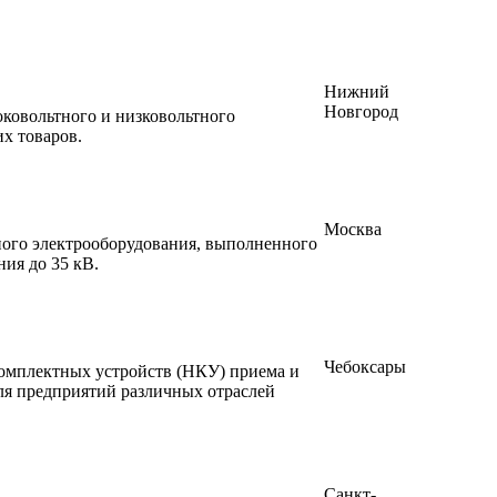
Нижний
Новгород
ковольтного и низковольтного
х товаров.
Москва
ного электрооборудования, выполненного
ия до 35 кВ.
Чебоксары
комплектных устройств (НКУ) приема и
ля предприятий различных отраслей
Санкт-