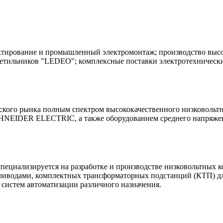
ктирование и промышленный электромонтаж; производство высо
ветильников "LEDEO"; комплексные поставки электротехнически
ского рынка полным спектром высококачественного низковольт
HNEIDER ELECTRIC, а также оборудованием среднего напряжен
пециализируется на разработке и производстве низковольтных 
приводами, комплектных трансформаторных подстанций (КТП) д
систем автоматизации различного назначения.