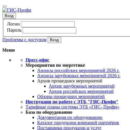
Вход
Логин
Пароль
Проблемы с доступом
Меню
Пресс-офис
Мероприятия по энергетике
Анонсы российских мероприятий 2026 г.
Анонсы зарубежных мероприятий 2026 г.
Архив прошедших мероприятий
Архив зарубежных мероприятий
Архив российских мероприятий
Обзоры прошедших мероприятий
Инструкция по работе с ЭТБ "ГИС-Профи"
Тарифные планы системы ЭТБ «ГИС- Профи»
База по оборудованию
Документация по оборудованию
Каталог продукции компаний партнёров
Поставщики продукции и услуг