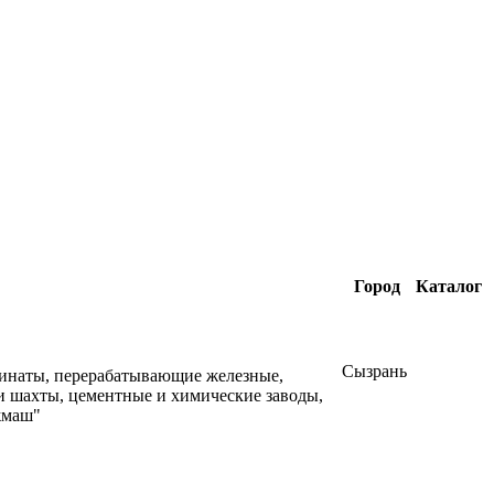
Город
Каталог
Сызрань
бинаты, перерабатывающие железные,
и шахты, цементные и химические заводы,
жмаш"