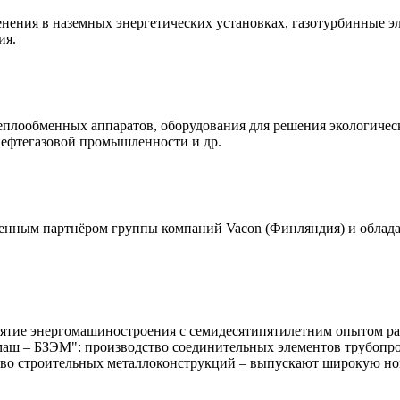
нения в наземных энергетических установках, газотурбинные э
ия.
еплообменных аппаратов, оборудования для решения экологичес
ефтегазовой промышленности и др.
нным партнёром группы компаний Vacon (Финляндия) и облада
тие энергомашиностроения с семидесятипятилетним опытом раб
аш – БЗЭМ": производство соединительных элементов трубопро
ство строительных металлоконструкций – выпускают широкую но