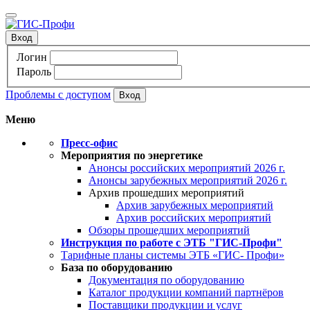
Вход
Логин
Пароль
Проблемы с доступом
Меню
Пресс-офис
Мероприятия по энергетике
Анонсы российских мероприятий 2026 г.
Анонсы зарубежных мероприятий 2026 г.
Архив прошедших мероприятий
Архив зарубежных мероприятий
Архив российских мероприятий
Обзоры прошедших мероприятий
Инструкция по работе с ЭТБ "ГИС-Профи"
Тарифные планы системы ЭТБ «ГИС- Профи»
База по оборудованию
Документация по оборудованию
Каталог продукции компаний партнёров
Поставщики продукции и услуг