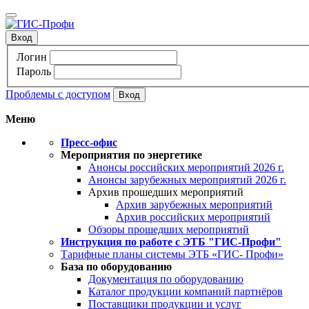
Вход
Логин
Пароль
Проблемы с доступом
Меню
Пресс-офис
Мероприятия по энергетике
Анонсы российских мероприятий 2026 г.
Анонсы зарубежных мероприятий 2026 г.
Архив прошедших мероприятий
Архив зарубежных мероприятий
Архив российских мероприятий
Обзоры прошедших мероприятий
Инструкция по работе с ЭТБ "ГИС-Профи"
Тарифные планы системы ЭТБ «ГИС- Профи»
База по оборудованию
Документация по оборудованию
Каталог продукции компаний партнёров
Поставщики продукции и услуг