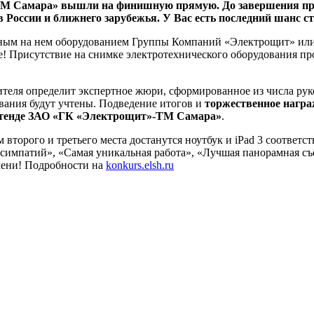
 Самара» вышли на финишную прямую. До завершения прием
в России и ближнего зарубежья. У Вас есть последний шанс с
нным на нем оборудованием Группы Компаний «Электрощит» или
е! Присутствие на снимке электротехнического оборудования 
дителя определит экспертное жюри, сформированное из числа ру
ования будут учтены. Подведение итогов и
торжественное награ
м стенде ЗАО «ГК «Электрощит»-ТМ Самара»
.
ям второго и третьего места достанутся ноутбук и iPad 3 соотве
 симпатий», «Самая уникальная работа», «Лучшая панорамная съ
емени! Подробности на
konkurs.elsh.ru