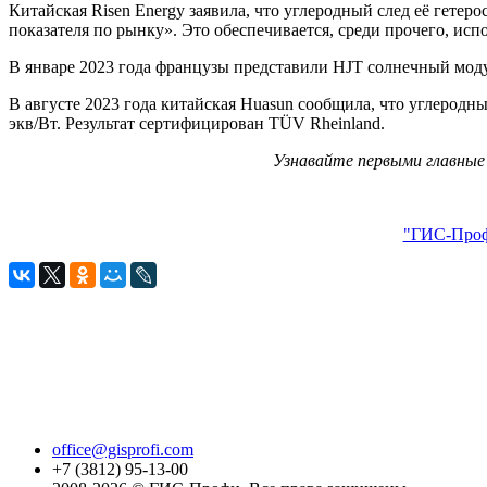
Китайская Risen Energy заявила, что углеродный след её гетер
показателя по рынку». Это обеспечивается, среди прочего, ис
В январе 2023 года французы представили HJT солнечный модул
В августе 2023 года китайская Huasun сообщила, что углеродн
экв/Вт. Результат сертифицирован TÜV Rheinland.
Узнавайте первыми главные 
"ГИС-Проф
office@gisprofi.com
+7 (3812) 95-13-00