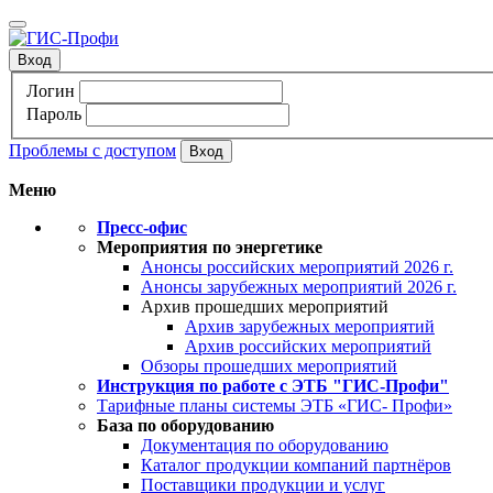
Вход
Логин
Пароль
Проблемы с доступом
Меню
Пресс-офис
Мероприятия по энергетике
Анонсы российских мероприятий 2026 г.
Анонсы зарубежных мероприятий 2026 г.
Архив прошедших мероприятий
Архив зарубежных мероприятий
Архив российских мероприятий
Обзоры прошедших мероприятий
Инструкция по работе с ЭТБ "ГИС-Профи"
Тарифные планы системы ЭТБ «ГИС- Профи»
База по оборудованию
Документация по оборудованию
Каталог продукции компаний партнёров
Поставщики продукции и услуг