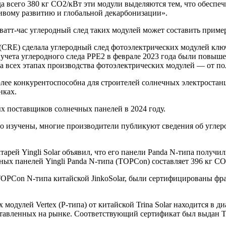
а всего 380 кг CO2/кВт эти модули выделяются тем, что обеспе
чивому развитию и глобальной декарбонизации».
ватт-час углеродный след таких модулей может составить приме
(CRE) сделала углеродный след фотоэлектрических модулей клю
 учета углеродного следа PPE2 в феврале 2023 года были повыш
а всех этапах производства фотоэлектрических модулей — от по
олее конкурентоспособна для строителей солнечных электроста
нках.
х поставщиков солнечных панелей в 2024 году.
о изучены, многие производители публикуют сведения об углер
арей Yingli Solar объявил, что его панели Panda N-типа получ
ых панелей Yingli Panda N-типа (TOPCon) составляет 396 кг CO
TOPCon N-типа китайской JinkoSolar, были сертифицированы фр
одулей Vertex (P-типа) от китайской Trina Solar находится в диап
ставленных на рынке. Соответствующий сертификат был выдан T