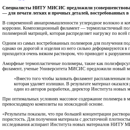
Специалисты НИТУ МИСИС предложили усовершенствованную
— для печати легких и прочных деталей, востребованных в
В современной авиапромышленности углеродное волокно и комп
коррозии. Композиционный филамент — термопластичный полуф
полимерной матрицей, которая распределяет нагрузку по всей 
Одним из самых востребованных полимеров для получения под
однако он дорогой и изделия из него сильно деформируются в
приходится очень вязким раствором, что приводит к разрушен
Аморфные термопластичные полимеры, такие как полиэфирсуль
филамент, ученые Университета МИСИС предложили новый ме
«Вместо того чтобы заливать филамент расплавленным по
которая удаляет излишки. В результате материал оказалс
один из авторов разработки, директор Института новы
При оптимальных условиях массовое содержание полимера в ма
превосходящую композиты на эпоксидной основе.
«Результаты показали, что при большей концентрации раствор
пористость. Для получения материала с достаточной плотност
исследования аспирант Института новых материалов НИТУ 