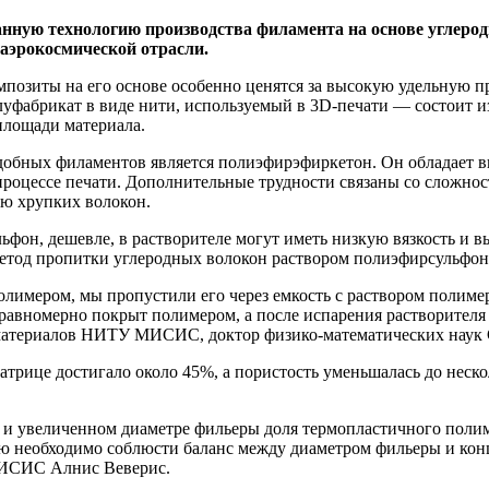
 технологию производства филамента на основе углеродно
 аэрокосмической отрасли.
озиты на его основе особенно ценятся за высокую удельную про
абрикат в виде нити, используемый в 3D-печати — состоит из
площади материала.
обных филаментов является полиэфирэфиркетон. Он обладает в
 процессе печати. Дополнительные трудности связаны со сложно
ию хрупких волокон.
фон, дешевле, в растворителе могут иметь низкую вязкость и 
тод пропитки углеродных волокон раствором полиэфирсульфон
лимером, мы пропустили его через емкость с раствором полимера
я равномерно покрыт полимером, а после испарения растворителя
х материалов НИТУ МИСИС, доктор физико-математических наук
трице достигало около 45%, а пористость уменьшалась до неск
а и увеличенном диаметре фильеры доля термопластичного поли
ью необходимо соблюсти баланс между диаметром фильеры и кон
МИСИС Алнис Веверис.