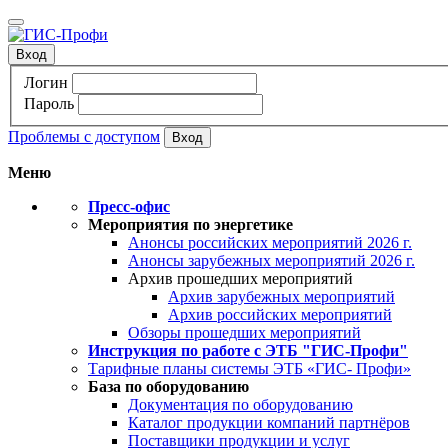
Вход
Логин
Пароль
Проблемы с доступом
Меню
Пресс-офис
Мероприятия по энергетике
Анонсы российских мероприятий 2026 г.
Анонсы зарубежных мероприятий 2026 г.
Архив прошедших мероприятий
Архив зарубежных мероприятий
Архив российских мероприятий
Обзоры прошедших мероприятий
Инструкция по работе с ЭТБ "ГИС-Профи"
Тарифные планы системы ЭТБ «ГИС- Профи»
База по оборудованию
Документация по оборудованию
Каталог продукции компаний партнёров
Поставщики продукции и услуг