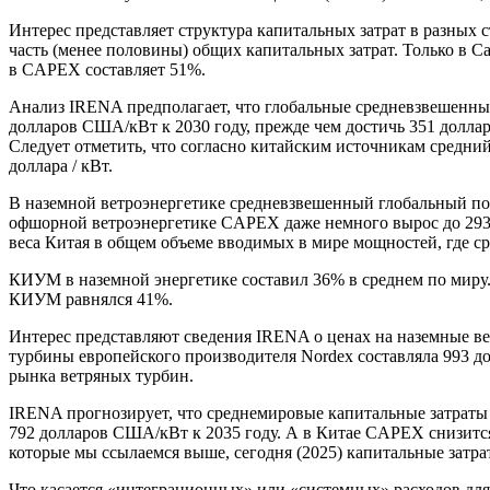
Интерес представляет структура капитальных затрат в разных 
часть (менее половины) общих капитальных затрат. Только в Са
в CAPEX составляет 51%.
Анализ IRENA предполагает, что глобальные средневзвешенные
долларов США/кВт к 2030 году, прежде чем достичь 351 доллара
Следует отметить, что согласно китайским источникам средний
доллара / кВт.
В наземной ветроэнергетике средневзвешенный глобальный пок
офшорной ветроэнергетике CAPEX даже немного вырос до 2931
веса Китая в общем объеме вводимых в мире мощностей, где с
КИУМ в наземной энергетике составил 36% в среднем по миру.
КИУМ равнялся 41%.
Интерес представляют сведения IRENA о ценах на наземные вет
турбины европейского производителя Nordex составляла 993 до
рынка ветряных турбин.
IRENA прогнозирует, что среднемировые капитальные затраты 
792 долларов США/кВт к 2035 году. А в Китае CAPEX снизится 
которые мы ссылаемся выше, сегодня (2025) капитальные затра
Что касается «интеграционных» или «системных» расходов для