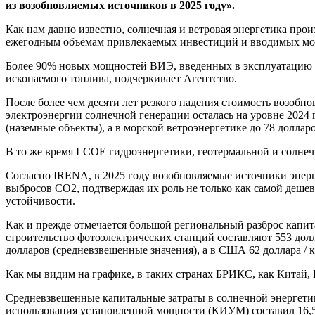
из возобновляемых источников в 2025 году».
Как нам давно известно, солнечная и ветровая энергетика пр
ежегодным объёмам привлекаемых инвестиций и вводимых мо
Более 90% новых мощностей ВИЭ, введенных в эксплуатацию в
ископаемого топлива, подчеркивает Агентство.
После более чем десяти лет резкого падения стоимость возобн
электроэнергии солнечной генерации осталась на уровне 2024
(наземные объекты), а в морской ветроэнергетике до 78 долл
В то же время LCOE гидроэнергетики, геотермальной и солне
Согласно IRENA, в 2025 году возобновляемые источники энер
выбросов CO2, подтверждая их роль не только как самой дешев
устойчивости.
Как и прежде отмечается большой региональный разброс капит
строительство фотоэлектрических станций составляют 553 долла
долларов (средневзвешенные значения), а в США 62 доллара / кВ
Как мы видим на графике, в таких странах БРИКС, как Китай
Средневзвешенные капитальные затраты в солнечной энергетике
использования установленной мощности (КИУМ) составил 16,5%