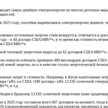
оизводят самую дешёвую электроэнергию во многих регионах мир
щностей.
 2025 году, способны вырабатывать электроэнергию дешевле, 
овляемых источников энергии стабилизируется, отмечается в до
 года – в 44 доллара США/МВт*ч, в то время как стоимость вет
аров США/МВт*ч.
чной тепловой энергетики выросла до 62 долларов США/МВт*ч, 
гии помогли избежать примерно 480 миллиардов долларов США р
ой новой энергии, но и в качестве столпа энергетической безоп
альных затрат и стоимости. Например, в Китае капитальные за
ра / кВт, а в США 1180 доллара / кВт. LCOE солнечной генераци
т*ч, и т.д.
, Индия и Бразилия, LCOE солнечной энергетики ниже среднеми
 в 2025 году составили всего 667 долларов на киловатт, тогда 
 (средневзвешенный показатель для проектов, введённых в экс