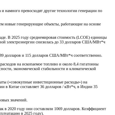
а и намного превосходят другие технологии генерации по
чем новые генерирующие объекты, работающие на основе
кладе. В 2025 году среднемировая стоимость (LCOE) единицы
ровой электроэнергии снизилась до 33 долларов США/МВт*ч
89 долларов и 115 долларов США/МВт*ч соответственно.
асходов на ископаемое топливо и около 8,4 гигатонны
асности, экономической стабильности и климатической
траты («совокупные инвестиционные расходы») на
и в Китае составляет 36 долларов / кВт*ч, в Индии 35
ровых значений.
как в 2020 году они составляли 1069 долларов. Коэффициент
плуатацию в 2025 году).