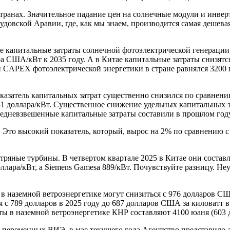
странах. Значительное падание цен на солнечные модули и инвер
удовской Аравии, где, как мы знаем, производится самая дешева
 капитальные затраты солнечной фотоэлектрической генерации 
 США/кВт к 2035 году. А в Китае капитальные затраты снизятся с
 CAPEX фотоэлектрической энергетики в стране равнялся 3200 юа
азатель капитальных затрат существенно снизился по сравнению
 доллара/кВт. Существенное снижение удельных капитальных за
редневзвешенные капитальные затраты составили в прошлом году
 Это высокий показатель, который, вырос на 2% по сравнению 
ряные турбины. В четвертом квартале 2025 в Китае они составля
ллара/кВт, а Siemens Gamesa 889/кВт. Почувствуйте разницу. Н
в наземной ветроэнергетике могут снизиться с 976 долларов СШ
с 789 долларов в 2025 году до 687 долларов США за киловатт в 
ты в наземной ветроэнергетике КНР составляют 4100 юаня (603 д
 переменных ВИЭ, в мае текущего года Агентство представило 