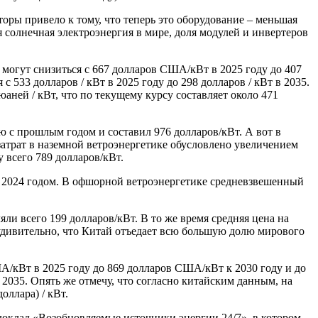
торы привело к тому, что теперь это оборудование – меньшая
я солнечная электроэнергия в мире, доля модулей и инвертеров
могут снизиться с 667 долларов США/кВт в 2025 году до 407
 533 долларов / кВт в 2025 году до 298 долларов / кВт в 2035.
ней / кВт, что по текущему курсу составляет около 471
 с прошлым годом и составил 976 долларов/кВт. А вот в
трат в наземной ветроэнергетике обусловлено увеличением
 всего 789 долларов/кВт.
с 2024 годом. В офшорной ветроэнергетике средневзвешенный
ли всего 199 долларов/кВт. В то же время средняя цена на
еудивительно, что Китай отъедает всю большую долю мирового
А/кВт в 2025 году до 869 долларов США/кВт к 2030 году и до
2035. Опять же отмечу, что согласно китайским данным, на
оллара) / кВт.
доклад «Возобновляемые источники энергии 24/7», в котором