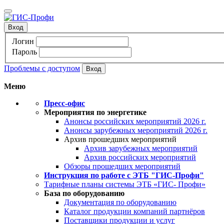
Вход
Логин
Пароль
Проблемы с доступом
Меню
Пресс-офис
Мероприятия по энергетике
Анонсы российских мероприятий 2026 г.
Анонсы зарубежных мероприятий 2026 г.
Архив прошедших мероприятий
Архив зарубежных мероприятий
Архив российских мероприятий
Обзоры прошедших мероприятий
Инструкция по работе с ЭТБ "ГИС-Профи"
Тарифные планы системы ЭТБ «ГИС- Профи»
База по оборудованию
Документация по оборудованию
Каталог продукции компаний партнёров
Поставщики продукции и услуг