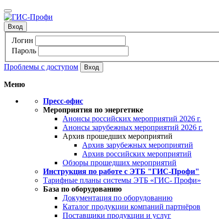
Вход
Логин
Пароль
Проблемы с доступом
Меню
Пресс-офис
Мероприятия по энергетике
Анонсы российских мероприятий 2026 г.
Анонсы зарубежных мероприятий 2026 г.
Архив прошедших мероприятий
Архив зарубежных мероприятий
Архив российских мероприятий
Обзоры прошедших мероприятий
Инструкция по работе с ЭТБ "ГИС-Профи"
Тарифные планы системы ЭТБ «ГИС- Профи»
База по оборудованию
Документация по оборудованию
Каталог продукции компаний партнёров
Поставщики продукции и услуг