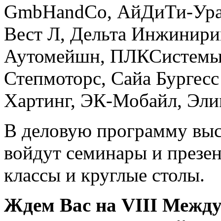
GmbHandCo, АйДиТи-Ура
Вест Л, Дельта Инжинири
Аутомейшн, ПЛКСистемы,
Степмоторс, Сайа Бургес
Хартинг, ЭК-Мобайл, Эли
В деловую программу вы
войдут семинары и презен
классы и круглые столы.
Ждем Вас на VIII Межд