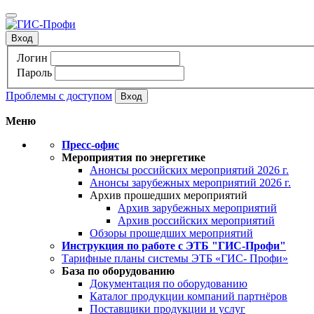
Вход
Логин
Пароль
Проблемы с доступом
Меню
Пресс-офис
Мероприятия по энергетике
Анонсы российских мероприятий 2026 г.
Анонсы зарубежных мероприятий 2026 г.
Архив прошедших мероприятий
Архив зарубежных мероприятий
Архив российских мероприятий
Обзоры прошедших мероприятий
Инструкция по работе с ЭТБ "ГИС-Профи"
Тарифные планы системы ЭТБ «ГИС- Профи»
База по оборудованию
Документация по оборудованию
Каталог продукции компаний партнёров
Поставщики продукции и услуг