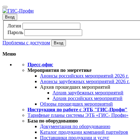
Вход
Логин
Пароль
Проблемы с доступом
Меню
Пресс-офис
Мероприятия по энергетике
Анонсы российских мероприятий 2026 г.
Анонсы зарубежных мероприятий 2026 г.
Архив прошедших мероприятий
Архив зарубежных мероприятий
Архив российских мероприятий
Обзоры прошедших мероприятий
Инструкция по работе с ЭТБ "ГИС-Профи"
Тарифные планы системы ЭТБ «ГИС- Профи»
База по оборудованию
Документация по оборудованию
Каталог продукции компаний партнёров
Поставщики продукции и услуг