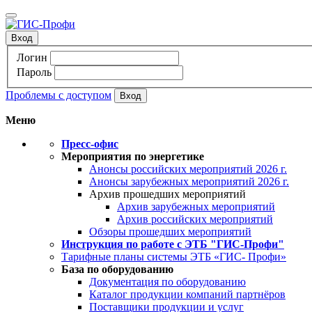
Вход
Логин
Пароль
Проблемы с доступом
Меню
Пресс-офис
Мероприятия по энергетике
Анонсы российских мероприятий 2026 г.
Анонсы зарубежных мероприятий 2026 г.
Архив прошедших мероприятий
Архив зарубежных мероприятий
Архив российских мероприятий
Обзоры прошедших мероприятий
Инструкция по работе с ЭТБ "ГИС-Профи"
Тарифные планы системы ЭТБ «ГИС- Профи»
База по оборудованию
Документация по оборудованию
Каталог продукции компаний партнёров
Поставщики продукции и услуг