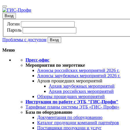
Вход
Логин
Пароль
Проблемы с доступом
Меню
Пресс-офис
Мероприятия по энергетике
Анонсы российских мероприятий 2026 г.
Анонсы зарубежных мероприятий 2026 г.
Архив прошедших мероприятий
Архив зарубежных мероприятий
Архив российских мероприятий
Обзоры прошедших мероприятий
Инструкция по работе с ЭТБ "ГИС-Профи"
Тарифные планы системы ЭТБ «ГИС- Профи»
База по оборудованию
Документация по оборудованию
Каталог продукции компаний партнёров
Поставщики продукции и услуг