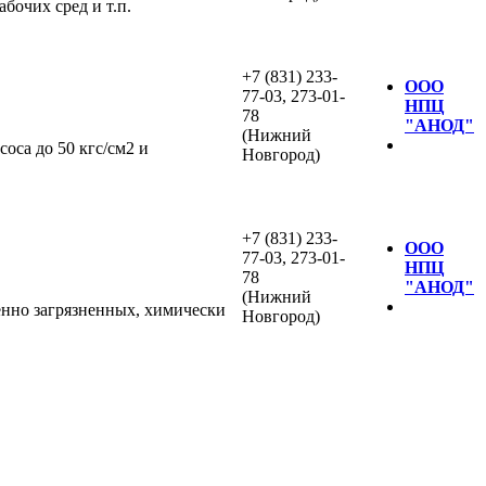
бочих сред и т.п.
+7 (831) 233-
ООО
77-03, 273-01-
НПЦ
78
"АНОД"
(Нижний
оса до 50 кгс/см2 и
Новгород)
+7 (831) 233-
ООО
77-03, 273-01-
НПЦ
78
"АНОД"
(Нижний
нно загрязненных, химически
Новгород)