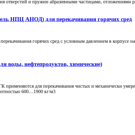
ния отверстий и пружин абразивными частицами, отложениями ра
итель НПЦ АНОД) для перекачивания горячих сред
рекачивания горячих сред с условным давлением в корпусе нас
я воды, нефтепродуктов, химические)
К применяются для перекачивания чистых и механически умере
лотностью 600…1900 кг/м3