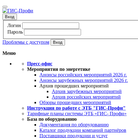
Вход
Логин
Пароль
Проблемы с доступом
Меню
Пресс-офис
Мероприятия по энергетике
Анонсы российских мероприятий 2026 г.
Анонсы зарубежных мероприятий 2026 г.
Архив прошедших мероприятий
Архив зарубежных мероприятий
Архив российских мероприятий
Обзоры прошедших мероприятий
Инструкция по работе с ЭТБ "ГИС-Профи"
Тарифные планы системы ЭТБ «ГИС- Профи»
База по оборудованию
Документация по оборудованию
Каталог продукции компаний партнёров
Поставщики продукции и услуг