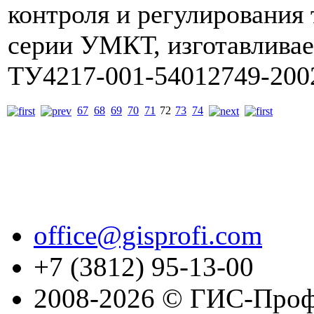
контроля и регулирования
серии УМКТ, изготавлива
ТУ4217-001-54012749-200
67
68
69
70
71
72
73
74
office@gisprofi.com
+7 (3812) 95-13-00
2008-2026 © ГИС-Проф