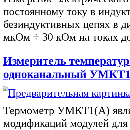
постоянному току в индук
безиндуктивных цепях в ди
мкОм ÷ 30 кОм на токах д
Измеритель температур
одноканальный УМКТ1
Термометр УМКТ1(А) явля
модификаций модулей для