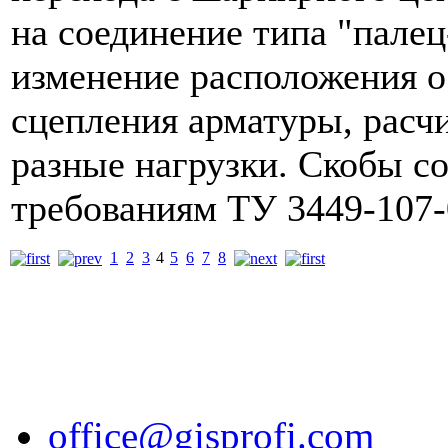
на соединение типа "пале
изменение расположения 
сцепления арматуры, расч
разные нагрузки. Скобы с
требованиям ТУ 3449-107-
1
2
3
4
5
6
7
8
office@gisprofi.com