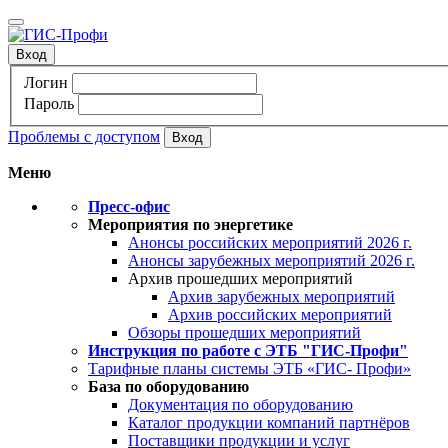
Вход
Логин
Пароль
Проблемы с доступом
Меню
Пресс-офис
Мероприятия по энергетике
Анонсы российских мероприятий 2026 г.
Анонсы зарубежных мероприятий 2026 г.
Архив прошедших мероприятий
Архив зарубежных мероприятий
Архив российских мероприятий
Обзоры прошедших мероприятий
Инструкция по работе с ЭТБ "ГИС-Профи"
Тарифные планы системы ЭТБ «ГИС- Профи»
База по оборудованию
Документация по оборудованию
Каталог продукции компаний партнёров
Поставщики продукции и услуг