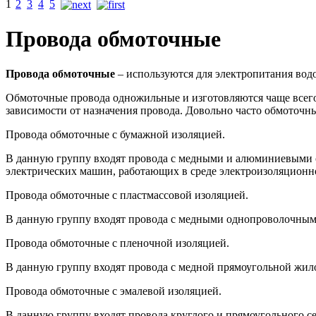
1
2
3
4
5
Провода обмоточные
Провода обмоточные
– используются для электропитания во
Обмоточные провода одножильные и изготовляются чаще всего 
зависимости от назначения провода. Довольно часто обмоточны
Провода обмоточные с бумажной изоляцией.
В данную группу входят провода с медными и алюминиевыми о
электрических машин, работающих в среде электроизоляционно
Провода обмоточные с пластмассовой изоляцией.
В данную группу входят провода с медными однопроволочным
Провода обмоточные с пленочной изоляцией.
В данную группу входят провода с медной прямоугольной жил
Провода обмоточные с эмалевой изоляцией.
В данную группу входят провода круглого и прямоугольного се