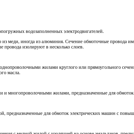
допогружных водозаполненных электродвигателей.
из меди, иногда из алюминия. Сечение обмоточные провода име
е провода изолируют в несколько слоев.
днопроволочными жилами круглого или прямоугольного сечения
го масла.
и и многопроволочными жилами, предназначенные для обмоток
ой, предназначенные для обмоток электрических машин с повы
чения с медной жилой с изоляцией на основе эмальлаков, предн