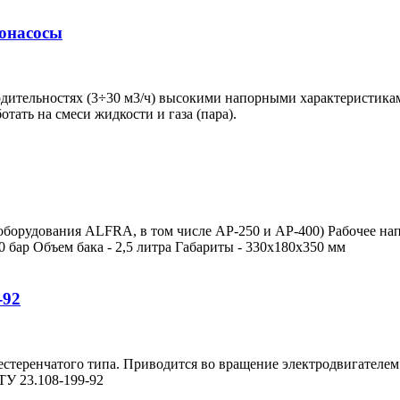
ронасосы
дительностях (3÷30 м3/ч) высокими напорными характеристиками
ать на смеси жидкости и газа (пара).
оборудования ALFRA, в том числе AP-250 и AP-400) Рабочее на
0 бар Объем бака - 2,5 литра Габариты - 330x180x350 мм
-92
стеренчатого типа. Приводится во вращение электродвигателе
ТУ 23.108-199-92