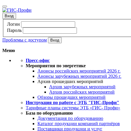
Вход
Логин
Пароль
Проблемы с доступом
Меню
Пресс-офис
Мероприятия по энергетике
Анонсы российских мероприятий 2026 г.
Анонсы зарубежных мероприятий 2026 г.
Архив прошедших мероприятий
Архив зарубежных мероприятий
Архив российских мероприятий
Обзоры прошедших мероприятий
Инструкция по работе с ЭТБ "ГИС-Профи"
Тарифные планы системы ЭТБ «ГИС- Профи»
База по оборудованию
Документация по оборудованию
Каталог продукции компаний партнёров
Поставщики продукции и услуг