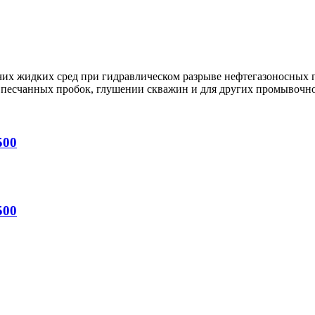
их жидких сред при гидравлическом разрыве нефтегазоносных п
 песчанных пробок, глушении скважин и для других промывочн
500
500