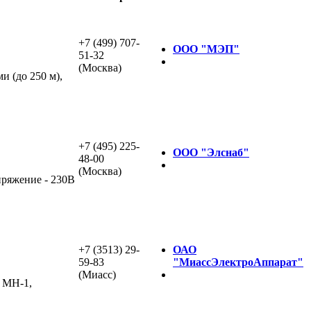
+7 (499) 707-
ООО "МЭП"
51-32
(Москва)
 (до 250 м),
+7 (495) 225-
ООО "Элснаб"
48-00
(Москва)
пряжение - 230В
+7 (3513) 29-
ОАО
59-83
"МиассЭлектроАппарат"
(Миасс)
м МН-1,