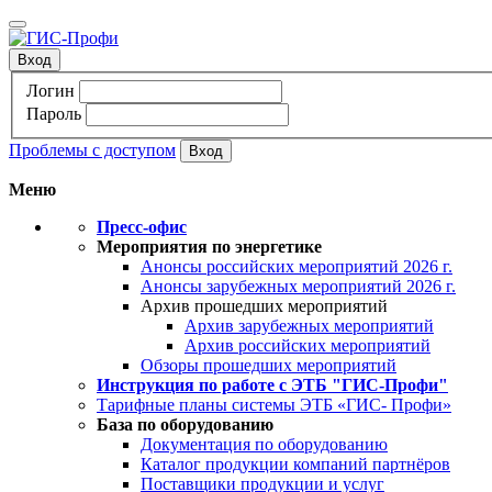
Вход
Логин
Пароль
Проблемы с доступом
Меню
Пресс-офис
Мероприятия по энергетике
Анонсы российских мероприятий 2026 г.
Анонсы зарубежных мероприятий 2026 г.
Архив прошедших мероприятий
Архив зарубежных мероприятий
Архив российских мероприятий
Обзоры прошедших мероприятий
Инструкция по работе с ЭТБ "ГИС-Профи"
Тарифные планы системы ЭТБ «ГИС- Профи»
База по оборудованию
Документация по оборудованию
Каталог продукции компаний партнёров
Поставщики продукции и услуг