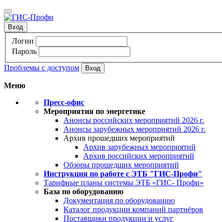
Вход
Логин
Пароль
Проблемы с доступом
Меню
Пресс-офис
Мероприятия по энергетике
Анонсы российских мероприятий 2026 г.
Анонсы зарубежных мероприятий 2026 г.
Архив прошедших мероприятий
Архив зарубежных мероприятий
Архив российских мероприятий
Обзоры прошедших мероприятий
Инструкция по работе с ЭТБ "ГИС-Профи"
Тарифные планы системы ЭТБ «ГИС- Профи»
База по оборудованию
Документация по оборудованию
Каталог продукции компаний партнёров
Поставщики продукции и услуг