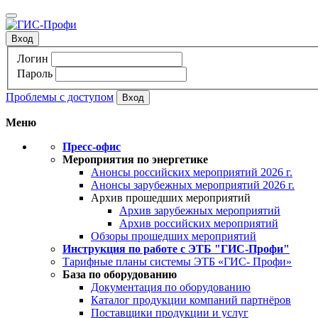
Вход
Логин
Пароль
Проблемы с доступом
Меню
Пресс-офис
Мероприятия по энергетике
Анонсы российских мероприятий 2026 г.
Анонсы зарубежных мероприятий 2026 г.
Архив прошедших мероприятий
Архив зарубежных мероприятий
Архив российских мероприятий
Обзоры прошедших мероприятий
Инструкция по работе с ЭТБ "ГИС-Профи"
Тарифные планы системы ЭТБ «ГИС- Профи»
База по оборудованию
Документация по оборудованию
Каталог продукции компаний партнёров
Поставщики продукции и услуг