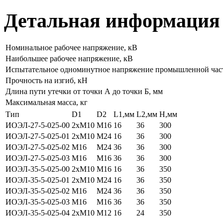
Детальная информация
Номинальное рабочее напряжение, кВ
Наибольшее рабочее напряжение, кВ
Испытательное одноминутное напряжение промышленной час
Прочность на изгиб, кН
Длина пути утечки от точки А до точки Б, мм
Максимальная масса, кг
Тип
D1
D2
L1,мм
L2,мм
H,мм
ИОЭЛ-27-5-025-00
2xM10
M16
16
36
300
ИОЭЛ-27-5-025-01
2xM10
M24
16
36
300
ИОЭЛ-27-5-025-02
M16
M24
36
36
300
ИОЭЛ-27-5-025-03
М16
М16
36
36
300
ИОЭЛ-35-5-025-00
2xM10
М16
16
36
350
ИОЭЛ-35-5-025-01
2xM10
M24
16
36
350
ИОЭЛ-35-5-025-02
M16
M24
36
36
350
ИОЭЛ-35-5-025-03
M16
М16
36
36
350
ИОЭЛ-35-5-025-04
2xM10
M12
16
24
350