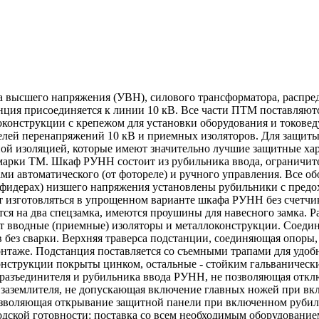
а высшего напряжения (УВН), силового трансформатора, распре
нция присоединяется к линии 10 кВ. Все части ПТМ поставляют
ллоконструкции с крепежом для установки оборудования и токо
телей перенапряжений 10 кВ и приемных изоляторов. Для защи
ой изоляцией, которые имеют значительно лучшие защитные хар
арки ТМ. Шкаф РУНН состоит из рубильника ввода, ограничите
ми автоматического (от фотореле) и ручного управления. Все о
(фидерах) низшего напряжения установлены рубильники с пред
т изготовляться в упрощенном варианте шкафа РУНН без счетч
тся на два спецзамка, имеются проушины для навесного замка. 
т вводные (приемные) изоляторы и металлоконструкции. Соедин
без сварки. Верхняя траверса подстанции, соединяющая опоры,
онтаже. Подстанция поставляется со съемными трапами для удо
нструкции покрыты цинком, остальные - стойким гальваничес
разъединителя и рубильника ввода РУНН, не позволяющая откл
 заземлителя, не допускающая включение главных ножей при вк
озволяющая открывание защитной панели при включенном рубил
одской готовности: поставка со всем необходимым оборудовани