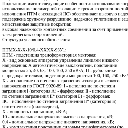
Подстанции имеют следующие особенности: использование ог
использование полимерной изоляции с трекингоэрозионностой
исполнения ПТМ с изоляцией IIС) обеспечивает высокую наде
подвержена хрупкому разрушению. надежное уплотнение и за
качественные защитные покрытия;
высокая надежность контактных соединений за счет примене
электрических сопротивлений.
Структура условного обозначения
ПТМХ-Х-Х-10/0,4-ХХХХ-93У1:
ПТМ - подстанция трансформаторная мачтовая;
Х - вид основных аппаратов управления линиями низшего
напряжения: А-автоматические выключатели, подстанции
мощностью 25, 40, 63, 100, 160, 250 кВ·А; П - рубильники
с предохранителями, подстанции мощностью 100, 160, 250 кВ·
Х - исполнение по степени загрязнения изоляции высокого
напряжения по ГОСТ 9920-89: I - исполнение по степени
загрязнения I (категория А) - фарфоровая; II - исполнение
по степени загрязнения II* (категория Б) - фарфоровая;
IIС - исполнение по степени загрязнения II* (категория Б) -
синтетическая (полимерная);
Х - мощность подстанции, кВ·А;
10 - номинальное напряжение высшего напряжения, кВ;
0,4 - номинальное напряжение низшего напряжения, кВ;
Х - комплектация подстанции силовым трансформатором (по