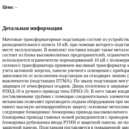
Цена
: –
Детальная информация
Мачтовые трансформаторные подстанции состоят из устройств
разъединительного пункта 10 кВ, при помощи которого подста
месте эксплуатации. В комплект поставки входят также мета
состоит из блока высоковольтных предохранителей, ограничи
используются ограничители перенапряжений 10 кВ с полимерн
силового трансформатора применен масляный трансформатор м
учета активной энергии, панели уличного освещения с прибора
зависимости от исполнения подстанции на отходящих линиях 
выключатели (подстанции ПТМА). По заказу подстанции могу
защищен от атмосферных осадков. Дверь уплотнена и закрывае
РЛНД-10 и ручного привода типа ПРНЗ-10. В него также входя
поставляемыми трубами с помощью соединительных элементов 
механизма позволяет производить подъем оборудования при м
имеют высокую антикоррозийную защиту: основные металлоко
следующие блокировки: блокировка привода высоковольтного 
блокировка привода главных ножей разъединителя с приводом
блокировка рубильника ввода РУНН и защитной панели, не п
защитной панели. Подстанция поставляется в повышенной зав