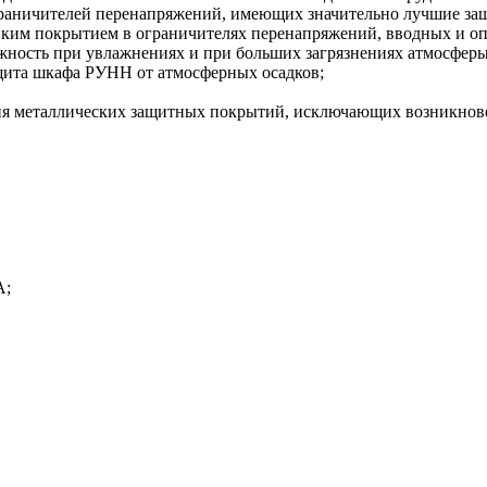
раничителей перенапряжений, имеющих значительно лучшие защ
ким покрытием в ограничителях перенапряжений, вводных и опо
жность при увлажнениях и при больших загрязнениях атмосферы
щита шкафа РУНН от атмосферных осадков;
ния металлических защитных покрытий, исключающих возникнов
А;