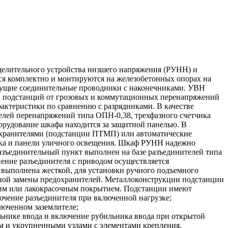
делительного устройства низшего напряжения (РУНН) и
ся комплектно и монтируются на железобетонных опорах на
ведущие соединительные проводники с наконечниками. УВН
ты подстанций от грозовых и коммутационных перенапряжений
актеристики по сравнению с разрядниками. В качестве
лей перенапряжений типа ОПН-0,38, трехфазного счетчика
борудование шкафа находится за защитной панелью. В
охранителями (подстанции ПТМП) или автоматические
ика и панели уличного освещения. Шкаф РУНН надежно
Разъединительный пункт выполнен на базе разъединителей типа
ение разъединителя с приводом осуществляется
 выполнена жесткой, для установки ручного подъемного
бной замены предохранителей. Металлоконструкции подстанции
ким или лакокрасочным покрытием. Подстанции имеют
ючение разъединителя при включенной нагрузке;
люченном заземлителе;
ьнике ввода и включение рубильника ввода при открытой
ем и укрупненными узлами с элементами крепления.