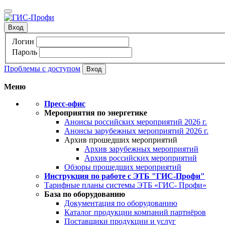
Вход
Логин
Пароль
Проблемы с доступом
Меню
Пресс-офис
Мероприятия по энергетике
Анонсы российских мероприятий 2026 г.
Анонсы зарубежных мероприятий 2026 г.
Архив прошедших мероприятий
Архив зарубежных мероприятий
Архив российских мероприятий
Обзоры прошедших мероприятий
Инструкция по работе с ЭТБ "ГИС-Профи"
Тарифные планы системы ЭТБ «ГИС- Профи»
База по оборудованию
Документация по оборудованию
Каталог продукции компаний партнёров
Поставщики продукции и услуг