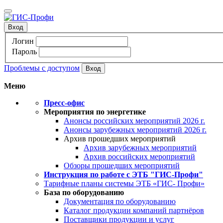
Вход
Логин
Пароль
Проблемы с доступом
Меню
Пресс-офис
Мероприятия по энергетике
Анонсы российских мероприятий 2026 г.
Анонсы зарубежных мероприятий 2026 г.
Архив прошедших мероприятий
Архив зарубежных мероприятий
Архив российских мероприятий
Обзоры прошедших мероприятий
Инструкция по работе с ЭТБ "ГИС-Профи"
Тарифные планы системы ЭТБ «ГИС- Профи»
База по оборудованию
Документация по оборудованию
Каталог продукции компаний партнёров
Поставщики продукции и услуг