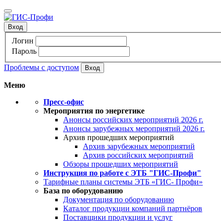
Вход
Логин
Пароль
Проблемы с доступом
Меню
Пресс-офис
Мероприятия по энергетике
Анонсы российских мероприятий 2026 г.
Анонсы зарубежных мероприятий 2026 г.
Архив прошедших мероприятий
Архив зарубежных мероприятий
Архив российских мероприятий
Обзоры прошедших мероприятий
Инструкция по работе с ЭТБ "ГИС-Профи"
Тарифные планы системы ЭТБ «ГИС- Профи»
База по оборудованию
Документация по оборудованию
Каталог продукции компаний партнёров
Поставщики продукции и услуг