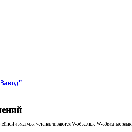
Завод"
нений
нейной арматуры устанавливаются V-образные W-образные замк