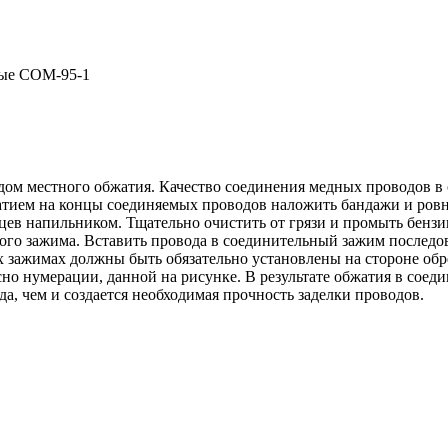
ом местного обжатия. Качество соединения медных проводов в
тием на концы соединяемых проводов наложить бандажи и ровн
цев напильником. Тщательно очистить от грязи и промыть бенз
ого зажима. Вставить провода в соединительный зажим последо
х зажимах должны быть обязательно установлены на стороне об
сно нумерации, данной на рисунке. В результате обжатия в сое
а, чем и создается необходимая прочность заделки проводов.