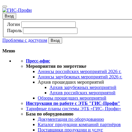
Вход
Логин
Пароль
Проблемы с доступом
Меню
Пресс-офис
Мероприятия по энергетике
Анонсы российских мероприятий 2026 г.
Анонсы зарубежных мероприятий 2026 г.
Архив прошедших мероприятий
Архив зарубежных мероприятий
Архив российских мероприятий
Обзоры прошедших мероприятий
Инструкция по работе с ЭТБ "ГИС-Профи"
Тарифные планы системы ЭТБ «ГИС- Профи»
База по оборудованию
Документация по оборудованию
Каталог продукции компаний партнёров
Поставщики продукции и услуг