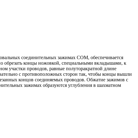
 овальных соединительных зажимах СОМ, обеспечивается
о обрезать концы ножовкой, специальными вкладышами, к
ином участки проводов, равные полуторакратной длине
вательно с противоположных сторон так, чтобы концы вышли
резанных концов соединяемых проводов. Обжатие зажимов с
динительных зажимах образуются углубления в шахматном