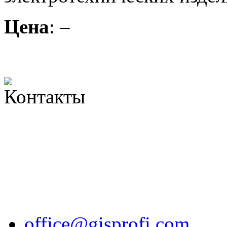
Цена
: –
office@gisprofi.com