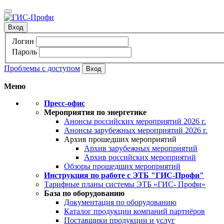
Вход
Логин
Пароль
Проблемы с доступом
Меню
Пресс-офис
Мероприятия по энергетике
Анонсы российских мероприятий 2026 г.
Анонсы зарубежных мероприятий 2026 г.
Архив прошедших мероприятий
Архив зарубежных мероприятий
Архив российских мероприятий
Обзоры прошедших мероприятий
Инструкция по работе с ЭТБ "ГИС-Профи"
Тарифные планы системы ЭТБ «ГИС- Профи»
База по оборудованию
Документация по оборудованию
Каталог продукции компаний партнёров
Поставщики продукции и услуг