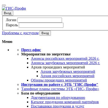
Вход
Логин
Пароль
Проблемы с доступом
Меню
Пресс-офис
Мероприятия по энергетике
Анонсы российских мероприятий 2026 г.
Анонсы зарубежных мероприятий 2026 г.
Архив прошедших мероприятий
Архив зарубежных мероприятий
Архив российских мероприятий
Обзоры прошедших мероприятий
Инструкция по работе с ЭТБ "ГИС-Профи"
Тарифные планы системы ЭТБ «ГИС- Профи»
База по оборудованию
Документация по оборудованию
Каталог продукции компаний партнёров
Поставщики продукции и услуг