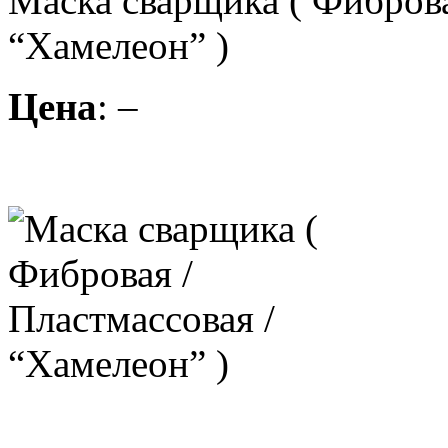
Маска сварщика ( Фиброва
“Хамелеон” )
Цена
: –