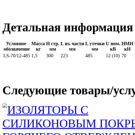
Детальная информация
Условное
Масса
Н стр.
L из. части
L утечки
U ном.
HMH
обозначение
кг
мм
мм
мм
кВ
кН
LS-70/12-485
1,5
300
223
485
12 (10)
70
Следующие товары/усл