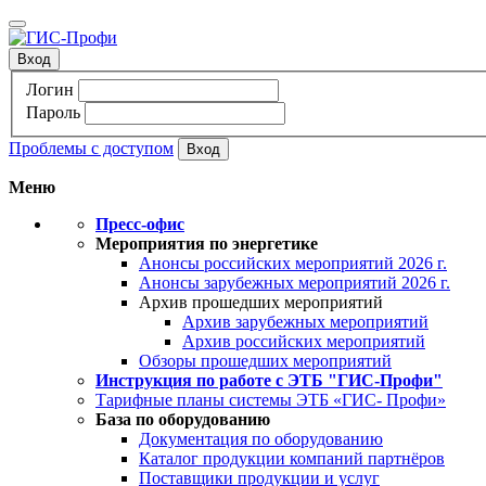
Вход
Логин
Пароль
Проблемы с доступом
Меню
Пресс-офис
Мероприятия по энергетике
Анонсы российских мероприятий 2026 г.
Анонсы зарубежных мероприятий 2026 г.
Архив прошедших мероприятий
Архив зарубежных мероприятий
Архив российских мероприятий
Обзоры прошедших мероприятий
Инструкция по работе с ЭТБ "ГИС-Профи"
Тарифные планы системы ЭТБ «ГИС- Профи»
База по оборудованию
Документация по оборудованию
Каталог продукции компаний партнёров
Поставщики продукции и услуг