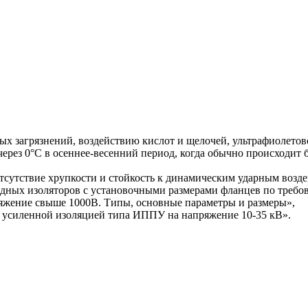
 загрязнений, воздействию кислот и щелочей, ультрафиолетово
ерез 0°С в осеннее-весенний период, когда обычно происходит 
утствие хрупкости и стойкость к динамическим ударным воздей
одных изоляторов с установочными размерами фланцев по требо
яжение свыше 1000В. Типы, основные параметры и размеры»,
 усиленной изоляцией типа ИППУ на напряжение 10-35 кВ».